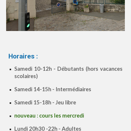
Horaires :
Samedi 10-12h - Débutants (hors vacances
scolaires)
S
amedi 1
4-
1
5
h
- Intermédiaires
Samedi 15-18h - Jeu libre
nouveau : cours les mercredi
Lundi 2
0h30 -
2
2
h
- Adultes