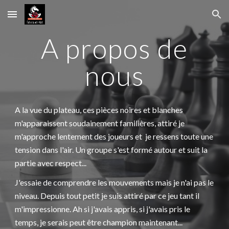
Skip to main content
Skip to navigation
A propos de
nous
A la vue du plateau, ces pièces noires et blanches
m'apparaissent soudainement familières, attiré je
m'approche lentement des joueurs et je ressens toute une
tension dans l'air. Un groupe s'est formé autour et suit la
partie avec respect...
J'essaie de comprendre les mouvements mais je n'ai pas le
niveau. Depuis tout petit je suis attiré par ce jeu tant il
m'impressionne. Ah si j'avais appris, si j'avais pris le
temps, je serais peut être champion maintenant...